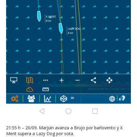
21:55 h – 20/09. Marjuin avanza a Brujo por barlovento y X
Merit supera a Lazy Dog por sota.