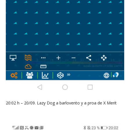
20:02 h – 20/09. Lazy Dog a barlovento y a proa de X Merit