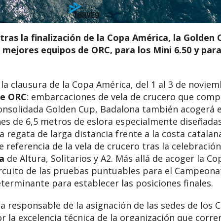
 tras la finalización de la Copa América, la Golden 
s mejores equipos de ORC, para los Mini 6.50 y para 
a clausura de la Copa América, del 1 al 3 de noviem
de ORC
: embarcaciones de vela de crucero que compi
 consolidada Golden Cup, Badalona también acogerá 
es de 6,5 metros de eslora especialmente diseñadas 
 regata de larga distancia frente a la costa catalan
e referencia de la vela de crucero tras la celebraci
na
de Altura, Solitarios y A2. Más allá de acoger la C
ircuito de las pruebas puntuables para el Campeona
eterminante para establecer las posiciones finales.
la responsable de la asignación de las sedes de los
or la excelencia técnica de la organización que corre