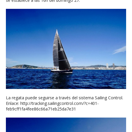
se establece a las 16h del domingo 27.
La regata puede seguirse a través del sistema Sailing Control.
Enlace:
http://tracking.sailingcontrol.com/?c=401-
feb9cff1fa4fee86c66a71eb25da7e31