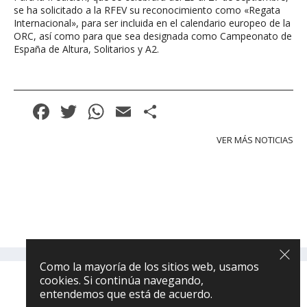
se ha solicitado a la RFEV su reconocimiento como «Regata
Internacional», para ser incluida en el calendario europeo de la
ORC, así como para que sea designada como Campeonato de
España de Altura, Solitarios y A2.
Facebook
Twitter
WhatsApp
Email
Compartir
VER MÁS NOTICIAS
Como la mayoría de los sitios web, usamos
cookies. Si continúa navegando,
® DIFUSION NAUTICA
entendemos que está de acuerdo.
Política de privacidad
|
Política de cookies