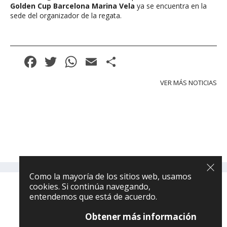
Golden Cup Barcelona Marina Vela
ya se encuentra en la
sede del organizador de la regata.
Facebook
Twitter
WhatsApp
Email
Compartir
VER MÁS NOTICIAS
Como la mayoría de los sitios web, usamos
cookies. Si continúa navegando,
® DIFUSION NAUTICA
entendemos que está de acuerdo.
Política de privacidad
|
Política de cookies
Obtener más información