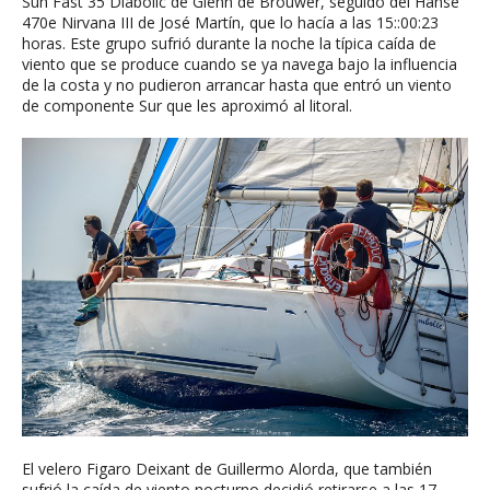
Sun Fast 35 Diabolic de Glenn de Brouwer, seguido del Hanse
470e Nirvana III de José Martín, que lo hacía a las 15::00:23
horas. Este grupo sufrió durante la noche la típica caída de
viento que se produce cuando se ya navega bajo la influencia
de la costa y no pudieron arrancar hasta que entró un viento
de componente Sur que les aproximó al litoral.
El velero Figaro Deixant de Guillermo Alorda, que también
sufrió la caída de viento nocturno decidió retirarse a las 17